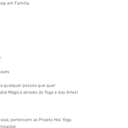
op em Família
r
rases
ara qualquer pessoa que quer
al Mágico através do Yoga e das Artes!
ssoal, pertencem ao Projeto Holi Yoga
ompastor.