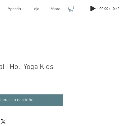
Agenda
Loja
More
00:00 / 10:49
l | Holi Yoga Kids
ionar ao carrinho