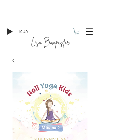
-10:49
Lisa Bompastor