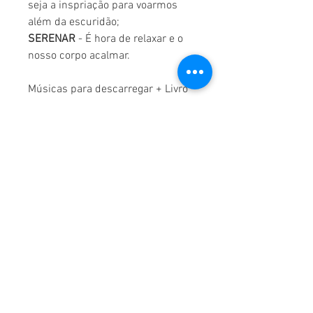
seja a inspriação para voarmos
além da escuridão;
SERENAR
- É hora de relaxar e o
nosso corpo acalmar.
Músicas para descarregar + Livro
de apoio
Lisa Bompastor
R. Fernandes Tomás 424, 5º-s
7 4000-210
Porto
lisabompastor@gmail.com