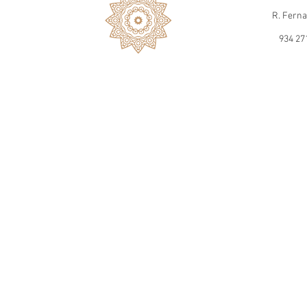
R. Ferna
934 27