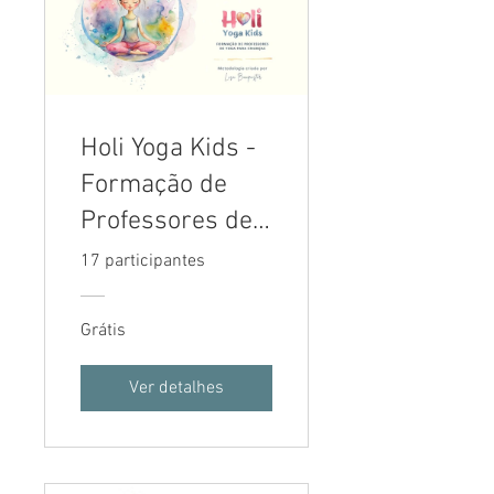
Holi Yoga Kids -
Formação de
Professores de
Yoga para
17 participantes
Crianças
Grátis
Ver detalhes