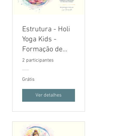
Estrutura - Holi
Yoga Kids -
Formação de
Professores de
2 participantes
Yoga para
Crianças
Grátis
Ver detalhes