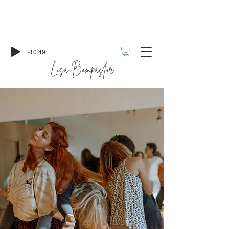
-10:49
Lisa Bompastor