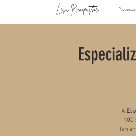
Lisa Bompastor
Processos
Especial
A Esp
100 
ferram