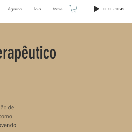
Agenda
Loja
More
00:00 / 10:49
rapêutico
ção de
 como
movendo