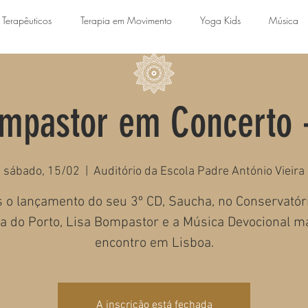
 Terapêuticos
Terapia em Movimento
Yoga Kids
Música
ompastor em Concerto -
sábado, 15/02
  |  
Auditório da Escola Padre António Vieira
 o lançamento do seu 3º CD, Saucha, no Conservatór
a do Porto, Lisa Bompastor e a Música Devocional 
encontro em Lisboa.
A inscrição está fechada