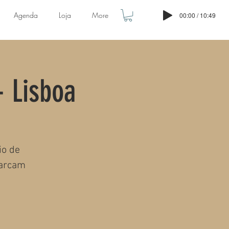
Agenda
Loja
More
00:00 / 10:49
 Lisboa
io de
marcam