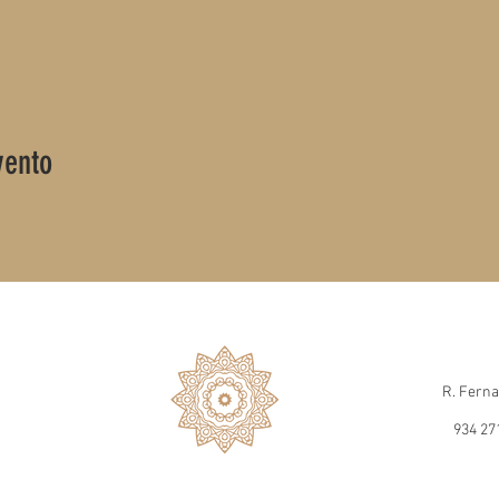
vento
R. Ferna
934 27