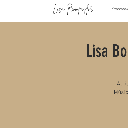
Lisa Bompastor
Processos
Lisa B
Após
Músic