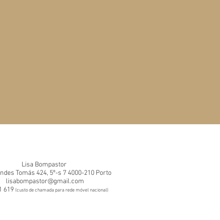
Lisa Bompastor
ndes Tomás 424, 5º-s 7 4000-210 Porto
lisabompastor@gmail.com
1 619
(custo de chamada para rede móvel nacional)