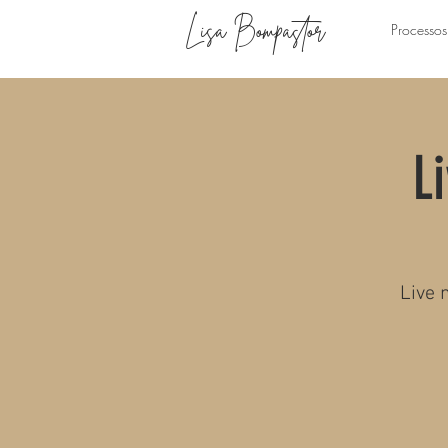
Lisa Bompastor
Processos
L
Live 