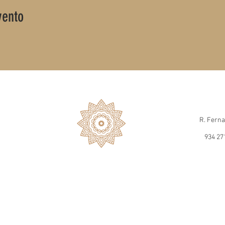
vento
R. Ferna
934 27