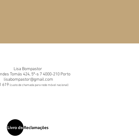
Lisa Bompastor
ndes Tomás 424, 5º-s 7 4000-210 Porto
lisabompastor@gmail.com
1 619
(custo de chamada para rede móvel nacional)