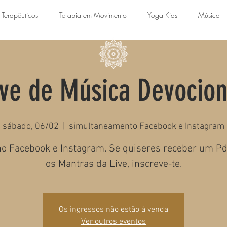
 Terapêuticos
Terapia em Movimento
Yoga Kids
Música
ive de Música Devocion
sábado, 06/02
  |  
simultaneamento Facebook e Instagram
no Facebook e Instagram. Se quiseres receber um P
os Mantras da Live, inscreve-te.
Os ingressos não estão à venda
Ver outros eventos