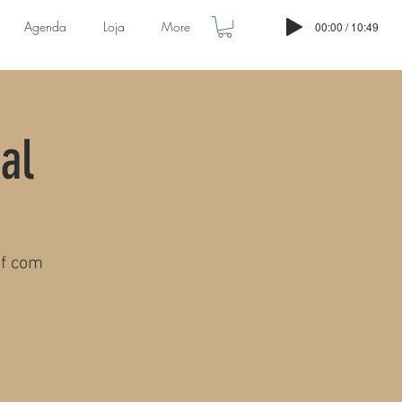
Agenda
Loja
More
00:00 / 10:49
al
df com