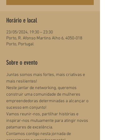
Horário e local
23/05/2024, 19:30 – 23:30
Porto, R. Afonso Martins Alho 6, 4050-018
Porto, Portugal
Sobre o evento
Juntas somos mais fortes, mais criativas e 
mais resilientes!
Neste jantar de networking, queremos 
construir uma comunidade de mulheres 
empreendedoras determinadas a alcançar o 
sucesso em conjunto!
Vamos reunir-nos, partilhar histórias e 
inspirar-nos mutuamente para atingir novos 
patamares de excelência.
Contamos contigo nesta jornada de 