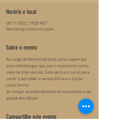
Horário e local
08/11/2022, 19:00 WET
Workshop online via zoom
Sobre o evento
Ao longo do Workshop farás uma viagem por 
esta metodologia, que usa o movimento como 
meio de intervenção. Este será um curso para 
sentir e perceber a senescência e o corpo, 
como forma

de chegar ao entendimento do movimento e da 
psique dos idosos.
Compartilhe este evento