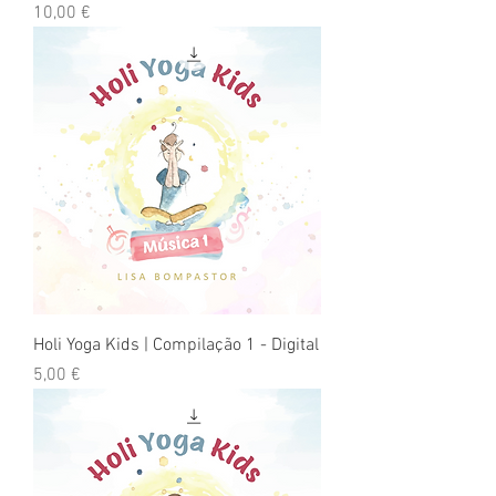
Preço
10,00 €
Holi Yoga Kids | Compilação 1 - Digital
Preço
5,00 €