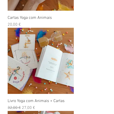
Cartas Yoga com Animais
Preço
20,00 €
Livro Yoga com Animais + Cartas
Preço normal
Preço promocional
32,00 €
27,00 €