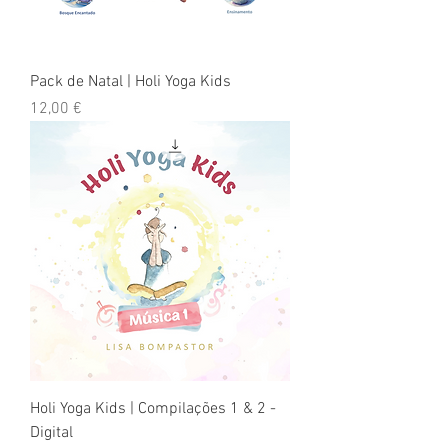
Pack de Natal | Holi Yoga Kids
Preço
12,00 €
Holi Yoga Kids | Compilações 1 & 2 -
Digital