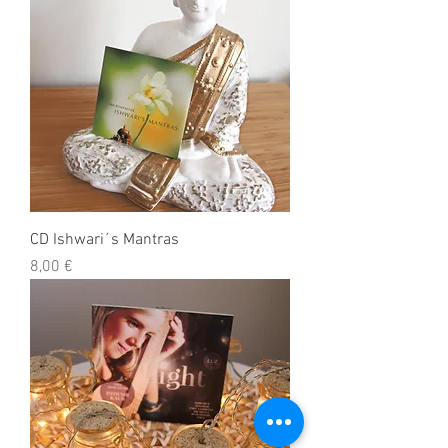
CD Ishwari´s Mantras
Preço
8,00 €