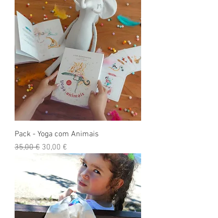
Pack - Yoga com Animais
Preço normal
Preço promocional
35,00 €
30,00 €