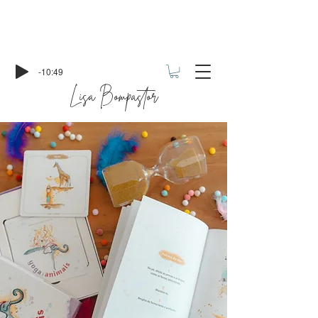
-10:49
Lisa Bompastor