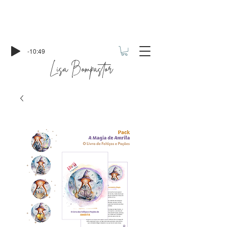
-10:49
Lisa Bompastor