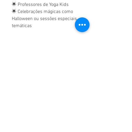
🌟 Professores de Yoga Kids
🌟 Celebrações mágicas como
Halloween ou sessões especiais
temáticas
Perfeito para educadores
conscientes, que desejam criar
momentos mágicos de conexão
emocional, corporal e espiritual
com os mais pequenos.
📦
Produto Digital
Recebes todos os materiais
prontos a imprimir e a usar nas
tuas aulas ou momentos mágicos
em família.
🧠
Propriedade Intelectual