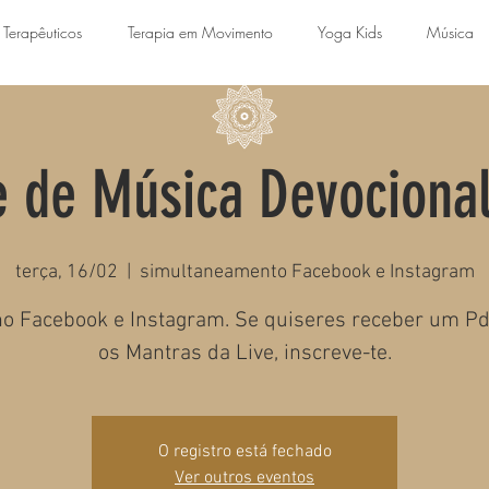
 Terapêuticos
Terapia em Movimento
Yoga Kids
Música
e de Música Devocional
terça, 16/02
  |  
simultaneamento Facebook e Instagram
no Facebook e Instagram. Se quiseres receber um P
os Mantras da Live, inscreve-te.
O registro está fechado
Ver outros eventos