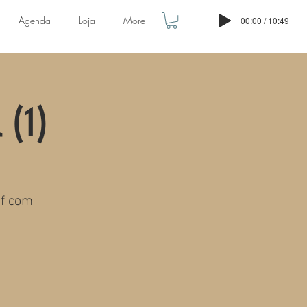
Agenda
Loja
More
00:00 / 10:49
 (1)
df com