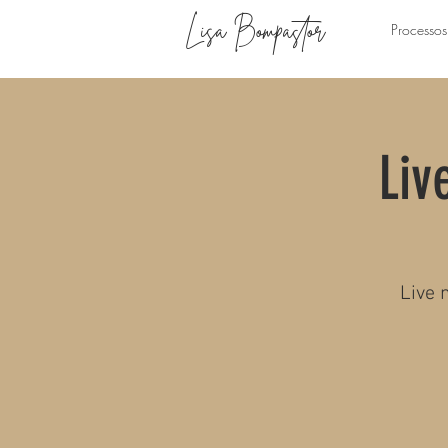
Lisa Bompastor
Processos
Liv
Live 